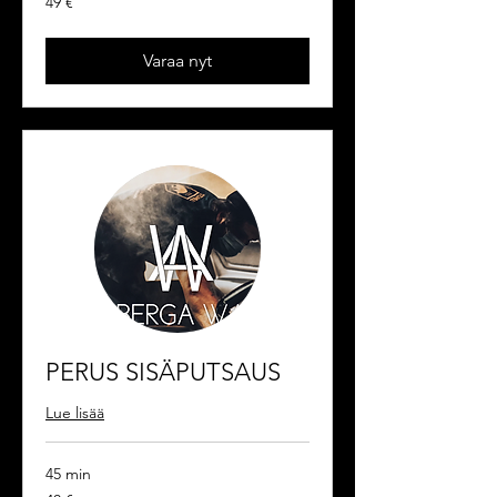
49 €
euroa
Varaa nyt
PERUS SISÄPUTSAUS
Lue lisää
45 min
40