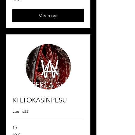
euroa
Varaa nyt
KIILTOKÄSINPESU
Lue lisää
1 t
49