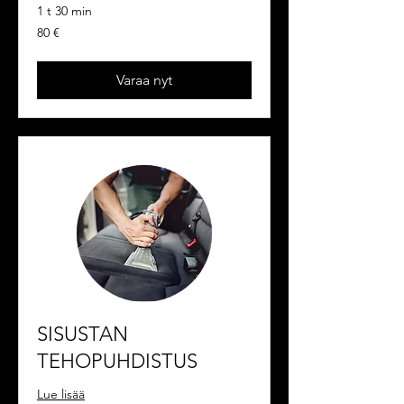
1 t 30 min
80
80 €
euroa
Varaa nyt
SISUSTAN
TEHOPUHDISTUS
Lue lisää