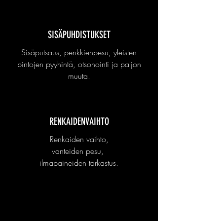
SISÄPUHDISTUKSET
Sisäputsaus, penkkienpesu, yleisten
pintojen pyyhintä, otsonointi ja paljon
muuta.
RENKAIDENVAIHTO
Renkaiden vaihto,
vanteiden pesu,
ilmapaineiden tarkastus.