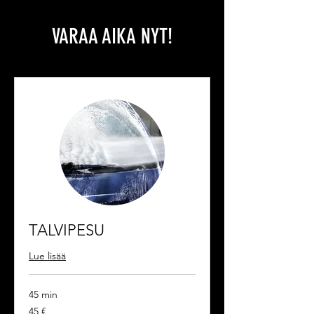
VARAA AIKA NYT!
TALVIPESU
Lue lisää
45 min
45
45 €