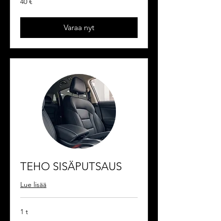
40 €
euroa
Varaa nyt
TEHO SISÄPUTSAUS
Lue lisää
1 t
60