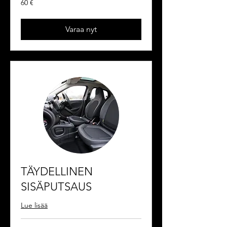
60 €
euroa
Varaa nyt
TÄYDELLINEN
SISÄPUTSAUS
Lue lisää