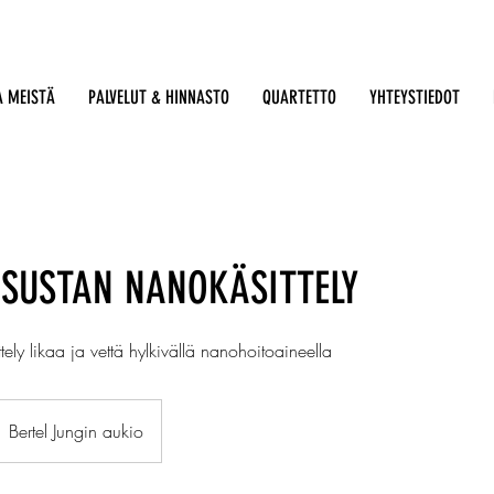
A MEISTÄ
PALVELUT & HINNASTO
QUARTETTO
YHTEYSTIEDOT
SUSTAN NANOKÄSITTELY
tely likaa ja vettä hylkivällä nanohoitoaineella
Bertel Jungin aukio