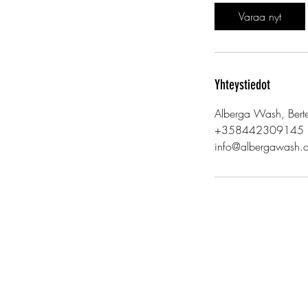
Varaa nyt
Yhteystiedot
Alberga Wash, Berte
+358442309145
info@albergawash.
© 2023 Alberga Wash, autopesua am
Y
-3328072-3
Tietosuojaseloste