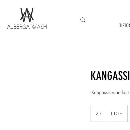
TIETO
KANGASSI
-Kangassisustan käsit
110
euroa
2 t
2
110 €
t