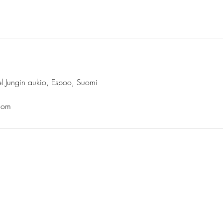
l Jungin aukio, Espoo, Suomi
com
mattilaisen otteella. Käsinpesupalvelut.