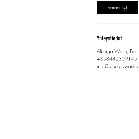
Varaa nyt
Yhteystiedot
Alberga Wash, Berte
+358442309145
info@albergawash.
© 2023 Alberga Wash, autopesua am
Y
-3328072-3
Tietosuojaseloste