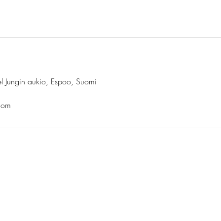
l Jungin aukio, Espoo, Suomi
com
mattilaisen otteella. Käsinpesupalvelut.