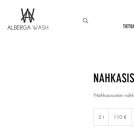
TIETO
NAHKASIS
-Nahkasisustan nahka
110
euroa
2 t
2
110 €
t